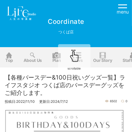
menu
Coordinate
つくば店
Top
About Us
Plan
News
Our Story
Staf
scrollable
【各種バースデー&100日祝いグッズ一覧】ラ
イフスタジオ つくば店のバースデーグッズを
ご紹介します。
投稿日:2022/11/10 更新日:2024/7/12
6502
0