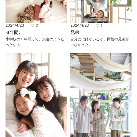
2024/4/23
0
2024/4/23
1
６年間。
兄弟
小学校の６年間って、永遠のようだ
自分には姉がいるが、同性の兄弟が
ったなあ。
いなかった。