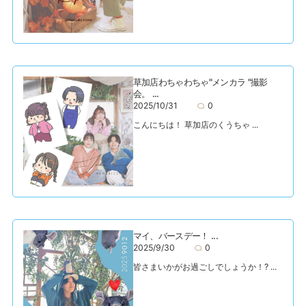
草加店わちゃわちゃ"メンカラ "撮影
会。 ...
2025/10/31
0
こんにちは！ 草加店のくうちゃ ...
マイ、バースデー！ ...
2025/9/30
0
皆さまいかがお過ごしでしょうか！? ...