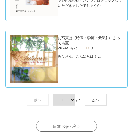
季節限定の秋インテリアはチェックして
いただきましたでしょうか ...
お写真は【時間・季節・天気】によっ
ても変 ...
2024/10/25
0
みなさん、こんにちは！ ...
前へ
/ 7
次へ
店舗Topへ戻る