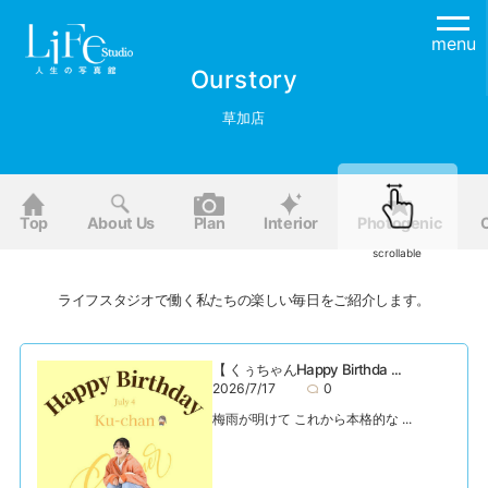
menu
Ourstory
草加店
Top
About Us
Plan
Interior
Photogenic
scrollable
ライフスタジオで働く私たちの楽しい毎日をご紹介します。
【 くぅちゃんHappy Birthda ...
2026/7/17
0
梅雨が明けて これから本格的な ...