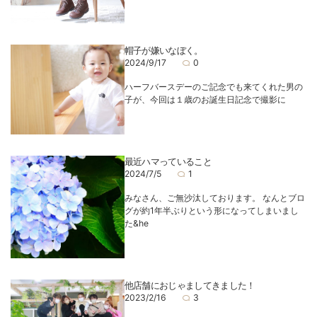
帽子が嫌いなぼく。
2024/9/17
0
ハーフバースデーのご記念でも来てくれた男の
子が、今回は１歳のお誕生日記念で撮影に
最近ハマっていること
2024/7/5
1
みなさん、ご無沙汰しております。 なんとブロ
グが約1年半ぶりという形になってしまいまし
た&he
他店舗におじゃましてきました！
2023/2/16
3