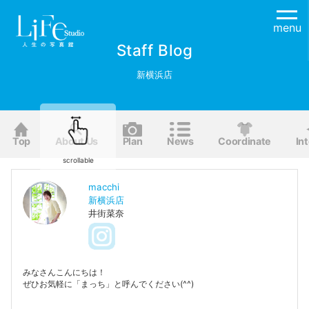
menu
Staff Blog
新横浜店
Top
About Us
Plan
News
Coordinate
Int
scrollable
macchi
新横浜店
井街菜奈
みなさんこんにちは！
ぜひお気軽に「まっち」と呼んでください(^^)
日々成長しながら全力で頑張っていきます！