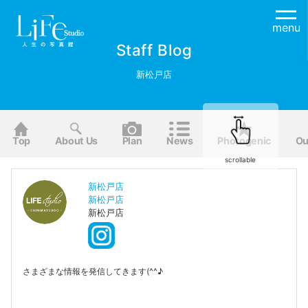
menu
Staff Blog
新松戸店
Top
About Us
Plan
News
Photogenic
Ou
scrollable
新松戸店
新松戸店
新松戸店
さまざまな情報を発信してきます(^^♪