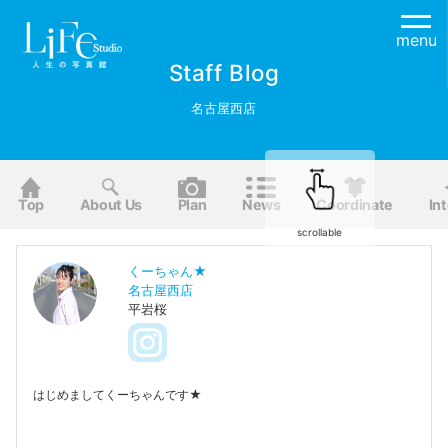
menu
Staff Blog
名古屋西店
Top
About Us
Plan
News
Coordinate
Int
scrollable
くーちゃん★
名古屋西店
平岩桜
はじめましてくーちゃんです★
音楽聞くことが大好きです♡
皆に笑顔を沢山お届けできるように頑張ります！