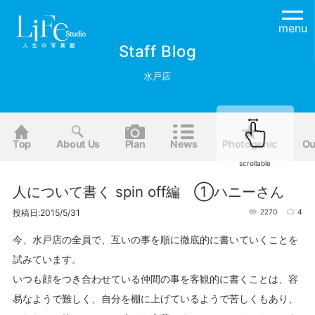
menu
Staff Blog
水戸店
Top
About Us
Plan
News
Photogenic
Ou
scrollable
人について書く spin off編 ①ハニーさん
投稿日:2015/5/31
2270
4
今、水戸店の全員で、互いの事を順に徹底的に書いていくことを
試みています。
いつも顔をつき合わせている仲間の事を客観的に書くことは、容
易なようで難しく、自分を棚に上げているようで苦しくもあり、