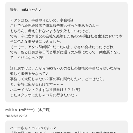
毎度、mikiちゃん♪
アタシはね、事務やりたいの、事務(笑)
これでも経理経験者で決算報告書も作った事あるのよ～
もちろん、考えられないような失敗もこいたけど、
でも、今は亡き伯父の会社で経験したあの5年間は社会生活において本
当に色んな事が身につきました。
そーそー、アタシ5年弱OLだったのよ、小さい会社だったけどね。
でも、ある日突然毎日同じ場所に通うのが嫌になって 態度悪くなっ
て くびになった(笑)
話し戻すけど、だからmikiちゃんの会社の規模の事務なら歌いながら
楽しく出来るかなって♪
事務って大切じゃない？要の事に関わりたい、どーせなら。
と、妄想は広がるわけです～～～
ハニーイベント？まずは社員向け？？？(笑)
またスタジオにおしゃべりに行きたいな～
mikiko（mi****）
(
水戸店
)
2015/6/6 22:03
ハニーさん：mikikoです～♪