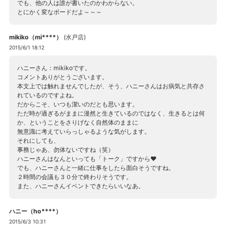
でも、他の人は誰が書いたのかわからない。
とにかく変なボードだよ～～～
mikiko（mi****）
(
水戸店
)
2015/6/1 18:12
ハニーさん：mikikoです。
コメントありがとうございます。
本文上では触れませんでしたが、そう、ハニーさんはお病気と共存さ
れているのですよね。
だからこそ、いつも潔いのだとも思います。
ただ時が過ぎるがままに漫然と生きているのではなく、生きるとは何
か、ということをさりげなく自然体のままに
無意識に考えていらっしゃるような気がします。
それにしても、
事務じゃあ、勿体ないですね（笑）
ハニーさんはなんといっても「トーク」ですから♥
でも、ハニーさんと一緒に仕事をしたら面白そうですね。
２時間の会議も３０分で終わりそうです。
また、ハニーさんイベントできたらいいなあ。
ハニー（ho****）
2015/6/3 10:31