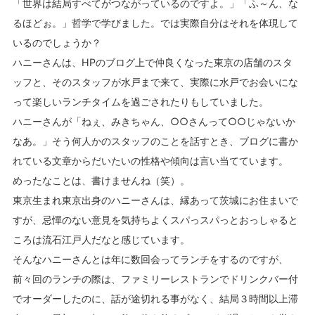
「世界は結局すべてがつながっているのですよ。」「ふ～ん、な
るほどぉ。」哲学で学びました。では実際自分はそれを体現して
いるのでしょうか？
ハニーさんは、HPのブログ上で仲良くなった東京の店舗のスタ
ッフと、そのスタッフが水戸まで来て、実際に水戸でお会いにな
って楽しいランチタイムを過ごされたりもしていました。
ハニーさんが「ねぇ、みきちゃん、○○さんって○○じゃないか
なあ。」そう何人かのスタッフのことを話すとき、ブログに書か
れている文章からだいたいの性格や傾向は言い当てています。
めったなことは、書けませんね（笑）。
東京生まれ東京出身のハニーさんは、縁あって茨城にお住まいで
すが、忌憚のない意見を気持ちよくスパっスパっとおっしゃると
ころは流石江戸人だなと感じています。
そんなハニーさんとは年に数回会ってランチをするのですが、
前々回のランチの際は、ファミリーレストランでドリンクバー付
でオーダーしたのに、話が途切れる事がなく、結局３時間以上滞