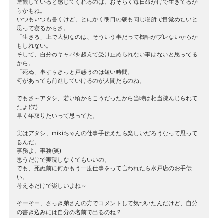
達観していると感じてくれるのは、おそらく毎日命がけで生きてるか
らかもね。
いつもいつも書くけど、とにかく明日の朝も同じ場所で目覚めたいと
思って寝るからさ。
「生きる」上で大切なのは、そういう事だって機軸がブレないからか
もしれない。
そして、自分のキャパを超えて受け止められない事はないと思ってる
から。
「死ぬ」事すらきっと戸惑うのは短い時間。
何があっても前進していけるのが人間だものね。
でもさ～アタシ、若い頃からこうだったから当時は相当疎んじられて
たよ(笑)
早く年取りたいって思ってた。
実はアタシ、mikiちゃんの仕事手伝えたら楽しいだろうなって思って
るんだ。
事務よ、事務(笑)
思うだけで実現しなくてもいいの。
でも、死ぬ前に何かもう一度仕事をって言われたら水戸店のお手伝
い。
考えるだけで楽しいよね～
そーそー、さっき弟さんの方でコメントして気づいたんだけど、自分
の書き込みには自分の名前で出るのね？