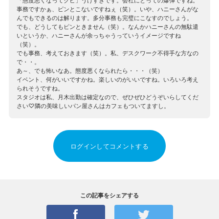
「態度悪くなってクビ」うけすぎです。会社にとっての爆弾ですね。
事務ですかぁ、ピンとこないですねぇ（笑）。いや、ハニーさんがな
んでもできるのは解ります。多分事務も完璧にこなすのでしょう。
でも、どうしてもピンときません（笑）。なんかハニーさんの無駄遣
いというか、ハニーさんが余っちゃうっていうイメージですね
（笑）。
でも事務、考えておきます（笑）。私、デスクワーク不得手な方なの
で・・。
あ～、でも怖いなあ。態度悪くなられたら・・・（笑）
イベント、何がいいですかね。楽しいのがいいですね。いろいろ考え
られそうですね。
スタジオは私、月木出勤は確定なので、ぜひぜひどうぞいらしてくだ
さい♡隣の美味しいパン屋さんはカフェもついてますし。
ログインしてコメントする
この記事をシェアする