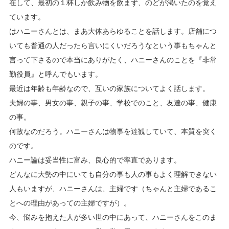
在して、最初の１杯しか飲み物を飲まず、のどが渇いたのを覚え
ています。
はハニーさんとは、まあ大体あらゆることを話します。店舗につ
いても普通の人だったら言いにくいだろうなという事もちゃんと
言って下さるので本当にありがたく、ハニーさんのことを『非常
勤役員』と呼んでもいます。
最近は年齢も年齢なので、互いの家族についてよく話します。
夫婦の事、男女の事、親子の事、学校でのこと、友達の事、健康
の事。
何故なのだろう。ハニーさんは物事を達観していて、本質を突く
のです。
ハニー論は妥当性に富み、良心的で率直であります。
どんなに大勢の中にいても自分の事も人の事もよく理解できない
人もいますが、ハニーさんは、主婦です（ちゃんと主婦であるこ
とへの理由があっての主婦ですが）。
今、悩みを抱えた人が多い世の中にあって、ハニーさんをこのま