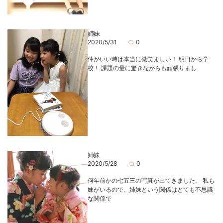
姉妹
2020/5/31
0
仲がいい時は本当に微笑ましい！ 明日から学
校！ 課題の量に驚きながらも頑張りまし
姉妹
2020/5/28
0
何年前かの七五三の写真が出てきました。 私も
妹がいるので、姉妹という関係はとても不思議
な関係で