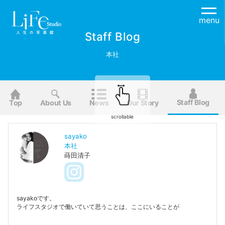
menu
Staff Blog
本社
Staff Blog
Top
About Us
News
Our Story
scrollable
sayako
本社
蒔田清子
sayakoです。
ライフスタジオで働いていて思うことは、ここにいることが
働くというよりも、言葉の通り【人生の写真館】を探す旅を
しているようです。