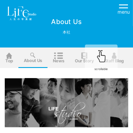
menu
About Us
本社
About Us
Top
News
Our Story
Staff Blog
scrollable