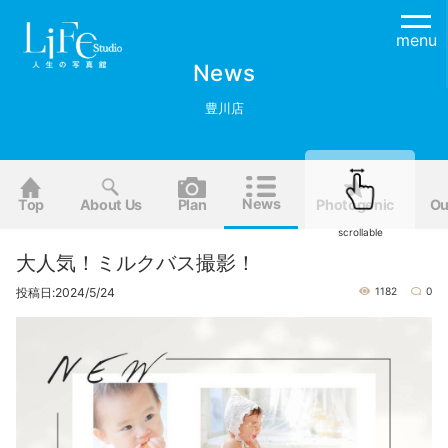
menu
News
豊川店
News
Top
About Us
Plan
Photogenic
Ou
scrollable
大人気！ミルクバス撮影！
投稿日:2024/5/24
1182
0