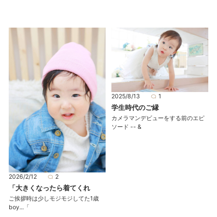
2025/8/13
1
学生時代のご縁
カメラマンデビューをする前のエピ
ソード -- &
2026/2/12
2
「大きくなったら着てくれ
ご挨拶時は少しモジモジしてた1歳
boy...「