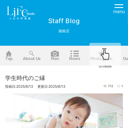
menu
Staff Blog
湘南店
Top
About Us
Plan
News
Photogenic
Ou
scrollable
学生時代のご縁
投稿日:2025/8/13 更新日:2025/8/13
713
1