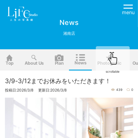
menu
News
湘南店
News
Top
About Us
Plan
Photogenic
Ou
scrollable
3/9-3/12までお休みをいただきます！
投稿日:2026/3/8 更新日:2026/3/8
439
0