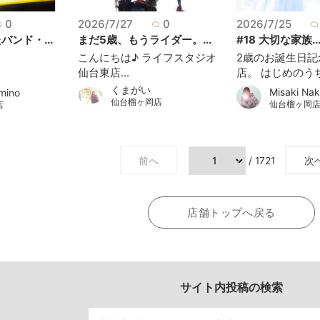
0
2026/7/27
0
2026/7/25
ンド・...
まだ5歳、もうライダー。...
#18 大切な家族..
こんにちは♪ ライフスタジオ
2歳のお誕生日記
仙台東店...
店。 はじめのうち.
くまがいㅤ
Misaki Na
mino
仙台榴ヶ岡店
仙台榴ヶ岡
店
前へ
/ 1721
次
店舗トップへ戻る
サイト内投稿の検索