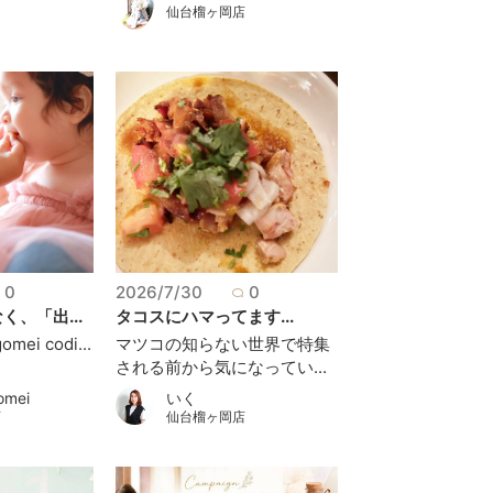
店
仙台榴ヶ岡店
0
2026/7/30
0
、「出...
タコスにハマってます...
mei codi...
マツコの知らない世界で特集
される前から気になってい...
omei
いく
店
仙台榴ヶ岡店