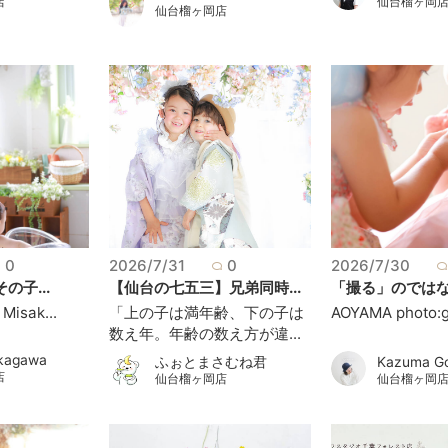
店
仙台榴ヶ岡
仙台榴ヶ岡店
0
2026/7/31
0
2026/7/30
の子...
【仙台の七五三】兄弟同時...
「撮る」のではなく
 Misak...
「上の子は満年齢、下の子は
AOYAMA photo:go
数え年。年齢の数え方が違...
akagawa
ふぉとまさむね君
Kazuma G
店
仙台榴ヶ岡店
仙台榴ヶ岡