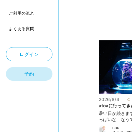
ご利用の流れ
よくある質問
ログイン
予約
2026/8/4
atoaに行ってきた
暑い日が続きま
っぱいな なうです
nau