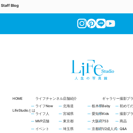
Staff Blog
HOME
ライフチャンネル
店舗紹介
ギャラリー
撮影プ
ライフNow
北海道
栃木県
Baby
初めて
LifeStudioとは
ライフ人
宮城県
愛知県
Kids
撮影プ
MVP店舗
東京都
大阪府
753
商品
イベント
埼玉県
京都府
1/2成人式
Q&A