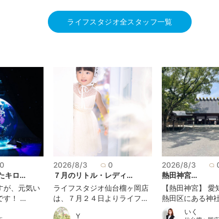
ライフスタジオ全スタッフ一覧
0
2026/8/3
0
2026/8/3
キロ...
７月のリトル・レディ...
熱田神宮...
すが、元気い
ライフスタジオ仙台榴ヶ岡店
【熱田神宮】 愛
！ ...
は、７月２４日よりライフ...
熱田区にある神社.
いく
Y