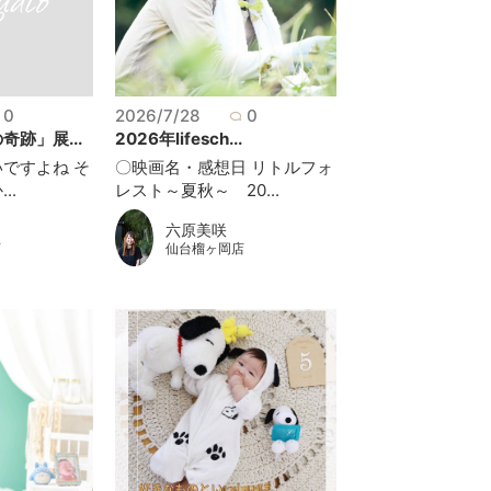
0
2026/7/28
0
跡」展...
2026年lifesch...
ですよね そ
〇映画名・感想日 リトルフォ
..
レスト～夏秋～ 20...
六原美咲
仙台榴ヶ岡店
店