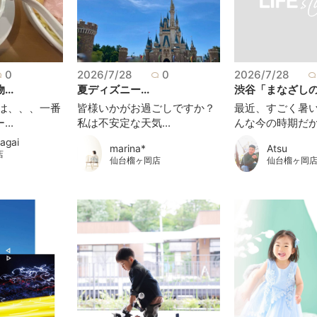
0
2026/7/28
0
2026/7/28
..
夏ディズニー...
渋谷「まなざしの奇
実は、、、一番
皆様いかがお過ごしですか？
最近、すごく暑い
..
私は不安定な天気...
んな今の時期だか.
agai
marina*
Atsu
店
仙台榴ヶ岡店
仙台榴ヶ岡