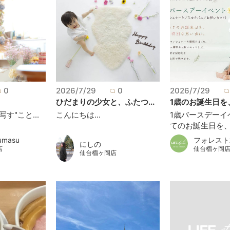
0
2026/7/29
0
2026/7/29
ひだまりの少女と、ふたつ...
1歳のお誕生日を、
す"こと...
こんにちは...
1歳バースデーイ
てのお誕生日を、も
フォレスト
umasu
にしの
仙台榴ヶ岡
店
仙台榴ヶ岡店