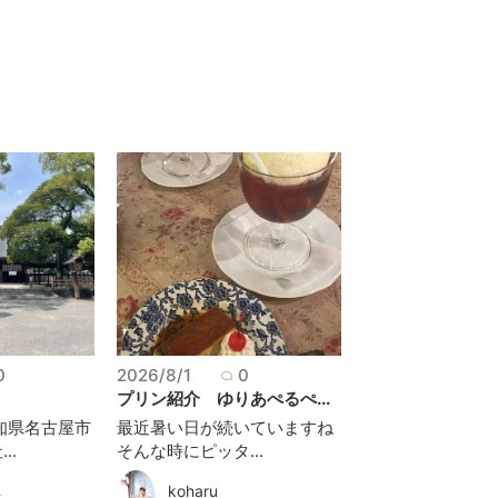
0
2026/8/1
0
プリン紹介 ゆりあぺるぺ...
知県名古屋市
最近暑い日が続いていますね
..
そんな時にピッタ...
koharu