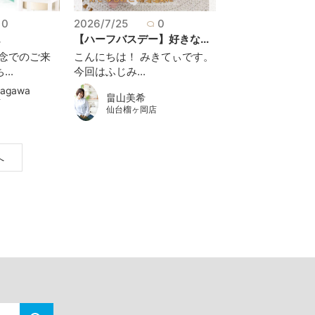
0
2026/7/25
0
.
【ハーフバスデー】好きな...
念でのご来
こんにちは！ みきてぃです。
..
今回はふじみ...
kagawa
畠山美希
店
仙台榴ヶ岡店
へ