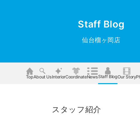
Staff Blog
仙台榴ヶ岡店
Staff Blog
Top
About Us
Interior
Coordinate
News
Our Story
P
スタッフ紹介