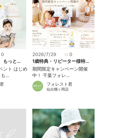
0
2026/7/29
0
もっと...
1歳特典・リピーター様特...
ベント はじめ
期間限定キャンペーン開催
...
中！ 千葉フォレ...
君
フォレスト君
店
仙台榴ヶ岡店