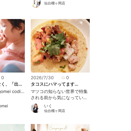
店
仙台榴ヶ岡店
0
2026/7/30
0
、「出...
タコスにハマってます...
mei codi...
マツコの知らない世界で特集
される前から気になってい...
omei
いく
店
仙台榴ヶ岡店