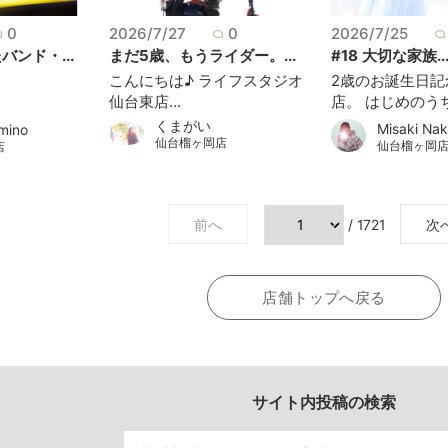
0
2026/7/27
0
2026/7/25
ンド・...
まだ5歳、もうライダー。...
#18 大切な家族..
こんにちは♪ ライフスタジオ
2歳のお誕生日記
仙台東店...
店。 はじめのうち.
くまがいㅤ
Misaki Na
mino
仙台榴ヶ岡店
仙台榴ヶ岡
店
前へ
/ 1721
次
店舗トップへ戻る
サイト内投稿の検索