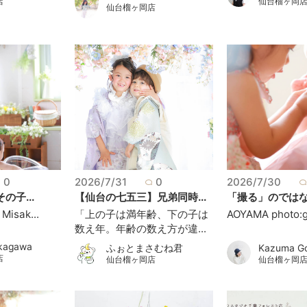
店
仙台榴ヶ岡
仙台榴ヶ岡店
0
2026/7/31
0
2026/7/30
の子...
【仙台の七五三】兄弟同時...
「撮る」のではなく
 Misak...
「上の子は満年齢、下の子は
AOYAMA photo:go
数え年。年齢の数え方が違...
akagawa
ふぉとまさむね君
Kazuma G
店
仙台榴ヶ岡店
仙台榴ヶ岡