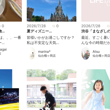
0
2026/7/28
0
2026/7/28
..
夏ディズニー...
渋谷「まなざしの奇
実は、、、一番
皆様いかがお過ごしですか？
最近、すごく暑い
..
私は不安定な天気...
んな今の時期だか.
agai
marina*
Atsu
店
仙台榴ヶ岡店
仙台榴ヶ岡