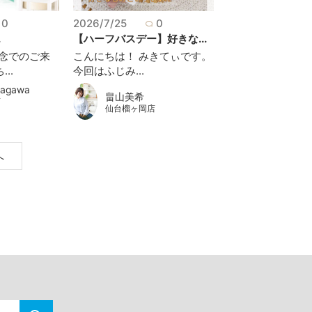
0
2026/7/25
0
.
【ハーフバスデー】好きな...
念でのご来
こんにちは！ みきてぃです。
..
今回はふじみ...
kagawa
畠山美希
店
仙台榴ヶ岡店
へ