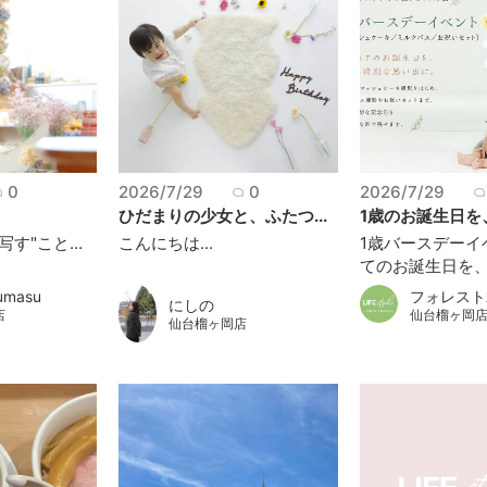
0
2026/7/29
0
2026/7/29
ひだまりの少女と、ふたつ...
1歳のお誕生日を、
す"こと...
こんにちは...
1歳バースデーイ
てのお誕生日を、も
フォレスト
umasu
にしの
仙台榴ヶ岡
店
仙台榴ヶ岡店