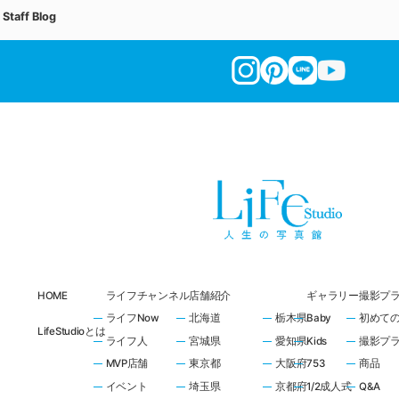
Staff Blog
HOME
ライフチャンネル
店舗紹介
ギャラリー
撮影プ
ライフNow
北海道
栃木県
Baby
初めて
LifeStudioとは
ライフ人
宮城県
愛知県
Kids
撮影プ
MVP店舗
東京都
大阪府
753
商品
イベント
埼玉県
京都府
1/2成人式
Q&A