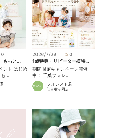
0
2026/7/29
0
もっと...
1歳特典・リピーター様特...
ベント はじめ
期間限定キャンペーン開催
...
中！ 千葉フォレ...
君
フォレスト君
店
仙台榴ヶ岡店