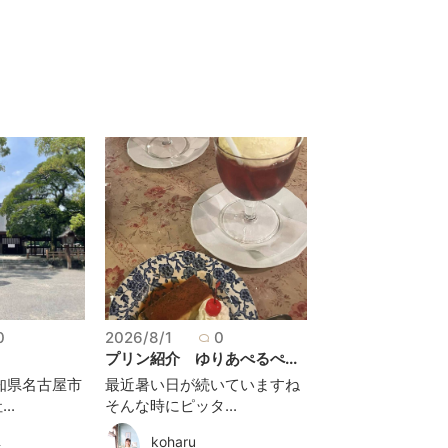
0
2026/8/1
0
プリン紹介 ゆりあぺるぺ...
知県名古屋市
最近暑い日が続いていますね
..
そんな時にピッタ...
koharu