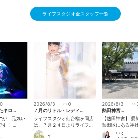
ライフスタジオ全スタッフ一覧
0
2026/8/3
0
2026/8/3
キロ...
７月のリトル・レディ...
熱田神宮...
すが、元気い
ライフスタジオ仙台榴ヶ岡店
【熱田神宮】 愛
！ ...
は、７月２４日よりライフ...
熱田区にある神社.
いく
Y