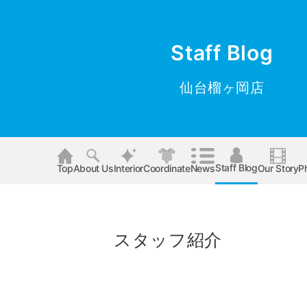
Staff Blog
仙台榴ヶ岡店
Staff Blog
Top
About Us
Interior
Coordinate
News
Our Story
P
スタッフ紹介