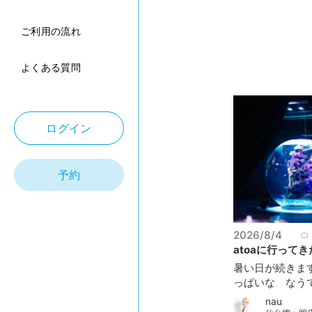
ご利用の流れ
よくある質問
ログイン
予約
2026/8/4
atoaに行ってきた
暑い日が続きま
っぱいな なうです
nau