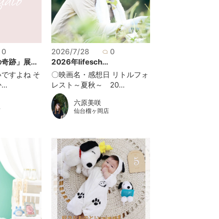
0
2026/7/28
0
跡」展...
2026年lifesch...
ですよね そ
〇映画名・感想日 リトルフォ
..
レスト～夏秋～ 20...
六原美咲
仙台榴ヶ岡店
店