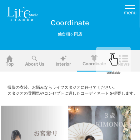
menu
Coordinate
仙台榴ヶ岡店
Coordinate
Top
About Us
Interior
News
scrollable
撮影の衣装、お悩みならライフスタジオに任せてください。
スタジオの雰囲気やコンセプトに適したコーディネートを提案します。