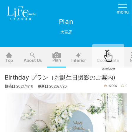
menu
Plan
大宮店
Plan
Top
About Us
Interior
Coordinate
scrollable
Birthday プラン（お誕生日撮影のご案内)
投稿日:2021/4/16 更新日:2026/7/25
12900
0