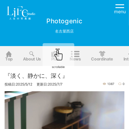
menu
Photogenic
名古屋西店
Top
About Us
Plan
News
Coordinate
Int
scrollable
『淡く、静かに、深く』
投稿日:2025/5/12 更新日:2025/7/7
1387
0