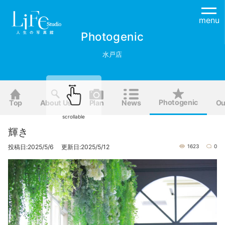
menu
Photogenic
水戸店
Photogenic
Top
About Us
Plan
News
Ou
scrollable
輝き
投稿日:2025/5/6 更新日:2025/5/12
1623
0