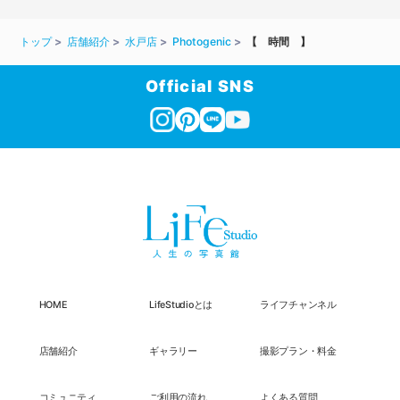
トップ
店舗紹介
水戸店
Photogenic
【 時間 】
Official SNS
HOME
LifeStudioとは
ライフチャンネル
店舗紹介
ギャラリー
撮影プラン・料金
コミュニティ
ご利用の流れ
よくある質問