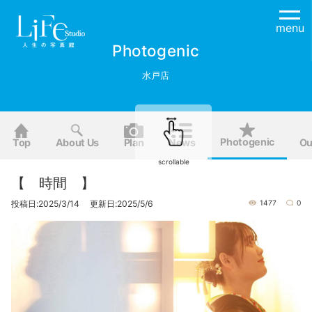
menu
Photogenic
水戸店
Photogenic
Top
About Us
Plan
News
Ou
scrollable
【 時間 】
投稿日:2025/3/14 更新日:2025/5/6
1477
0