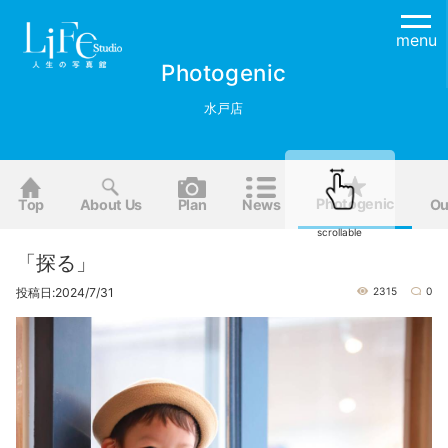
menu
Photogenic
水戸店
Photogenic
Top
About Us
Plan
News
Ou
scrollable
「探る」
投稿日:2024/7/31
2315
0