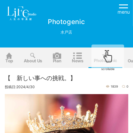
menu
Photogenic
水戸店
Photogenic
Top
About Us
Plan
News
Ou
scrollable
【 新しい事への挑戦。】
投稿日:2024/4/30
1839
0