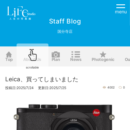
menu
Staff Blog
国分寺店
Top
About Us
Plan
News
Photogenic
Ou
scrollable
Leica、買ってしまいました
投稿日:2025/7/24 更新日:2025/7/25
4002
0