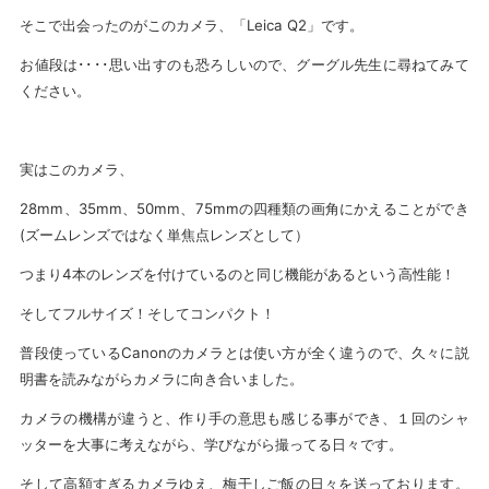
そこで出会ったのがこのカメラ、「Leica Q2」です。
お値段は････思い出すのも恐ろしいので、グーグル先生に尋ねてみて
ください。
実はこのカメラ、
28mm、35mm、50mm、75mmの四種類の画角にかえることができ
(ズームレンズではなく単焦点レンズとして）
つまり4本のレンズを付けているのと同じ機能があるという高性能！
そしてフルサイズ！そしてコンパクト！
普段使っているCanonのカメラとは使い方が全く違うので、久々に説
明書を読みながらカメラに向き合いました。
カメラの機構が違うと、作り手の意思も感じる事ができ、１回のシャ
ッターを大事に考えながら、学びながら撮ってる日々です。
そして高額すぎるカメラゆえ、梅干しご飯の日々を送っております。