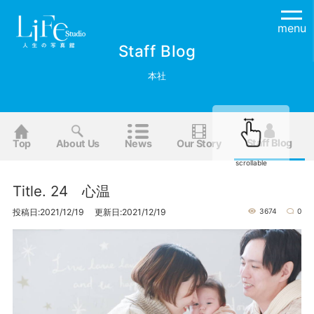
menu
Staff Blog
本社
Staff Blog
Top
About Us
News
Our Story
scrollable
Title. 24 心温
投稿日:2021/12/19 更新日:2021/12/19
3674
0