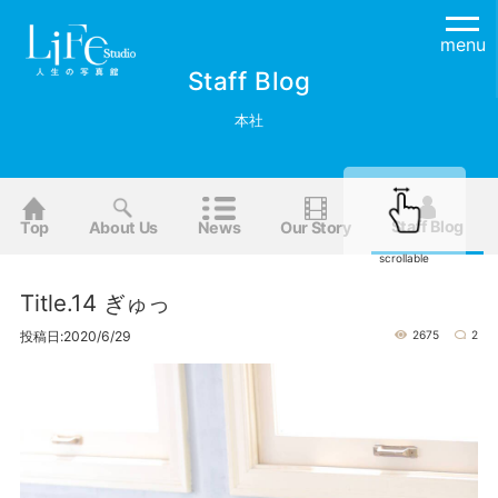
menu
Staff Blog
本社
Staff Blog
Top
About Us
News
Our Story
scrollable
Title.14 ぎゅっ
投稿日:2020/6/29
2675
2