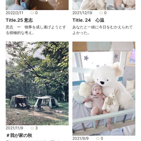
2022/2/11
0
2021/12/19
0
Title.25 意志
Title. 24 心温
意志 ー 物事を成し遂げようとす
あなたと一緒に今日をむかえられて
る積極的な考え。
よかった。
2021/11/9
3
＃我が家の秋
2021/9/9
0