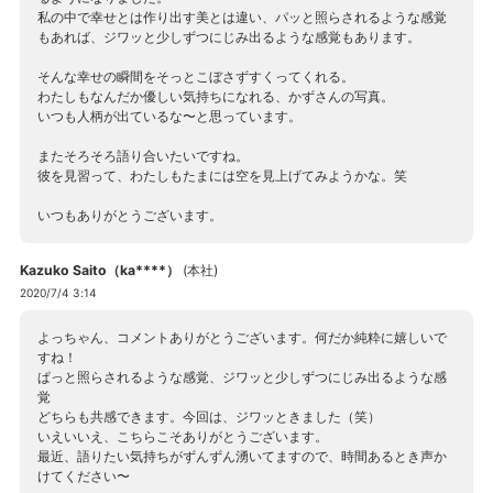
私の中で幸せとは作り出す美とは違い、パッと照らされるような感覚
もあれば、ジワッと少しずつにじみ出るような感覚もあります。
そんな幸せの瞬間をそっとこぼさずすくってくれる。
わたしもなんだか優しい気持ちになれる、かずさんの写真。
いつも人柄が出ているな〜と思っています。
またそろそろ語り合いたいですね。
彼を見習って、わたしもたまには空を見上げてみようかな。笑
いつもありがとうございます。
Kazuko Saito（ka****）
(
本社
)
2020/7/4 3:14
よっちゃん、コメントありがとうございます。何だか純粋に嬉しいで
すね！
ぱっと照らされるような感覚、ジワッと少しずつにじみ出るような感
覚
どちらも共感できます。今回は、ジワッときました（笑）
いえいいえ、こちらこそありがとうございます。
最近、語りたい気持ちがずんずん湧いてますので、時間あるとき声か
けてください〜