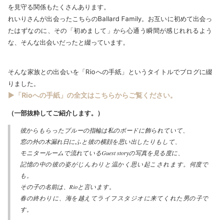
を見守る関係もたくさんあります。
れいりさんが出会ったこちらのBallard Family。お互いに初めて出会っ
たはずなのに、その「初めまして」から心通う瞬間が感じれれるよう
な、そんな出会いだったと綴っています。
そんな家族との出会いを「Rioへの手紙」というタイトルでブログに綴
りました。
▶「Rioへの手紙」の全文はこちらからご覧ください。
（一部抜粋してご紹介します。）
彼からもらったブルーの指輪は私のボードに飾られていて、
窓の外の木漏れ日にふと彼の横顔を思い出したりもして、
モニタールームで流れているGuest storyの写真を見る度に、
記憶の中の彼の姿がじんわりと温かく思い起こされます。何度で
も。
その子の名前は、Rioと言います。
春の終わりに、海を越えてライフスタジオに来てくれた男の子で
す。