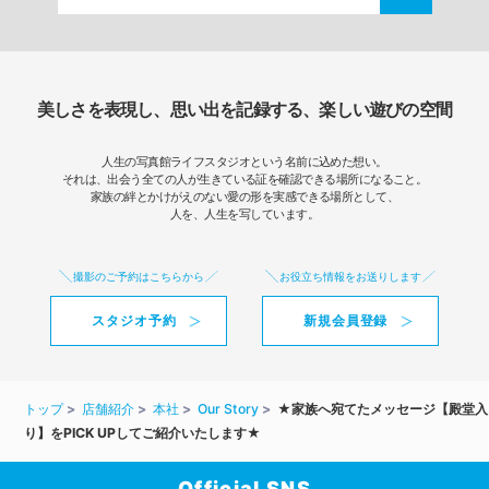
美しさを表現し、思い出を記録する、楽しい遊びの空間
人生の写真館ライフスタジオという名前に込めた想い。
それは、出会う全ての人が生きている証を確認できる場所になること。
家族の絆とかけがえのない愛の形を実感できる場所として、
人を、人生を写しています。
撮影のご予約はこちらから
お役立ち情報をお送りします
スタジオ予約
新規会員登録
トップ
店舗紹介
本社
Our Story
★家族へ宛てたメッセージ【殿堂入
り】をPICK UPしてご紹介いたします★
Official SNS