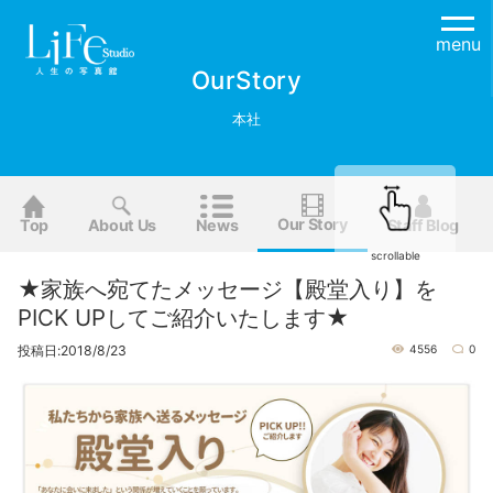
menu
OurStory
本社
Our Story
Top
About Us
News
Staff Blog
scrollable
★家族へ宛てたメッセージ【殿堂入り】を
PICK UPしてご紹介いたします★
投稿日:2018/8/23
4556
0