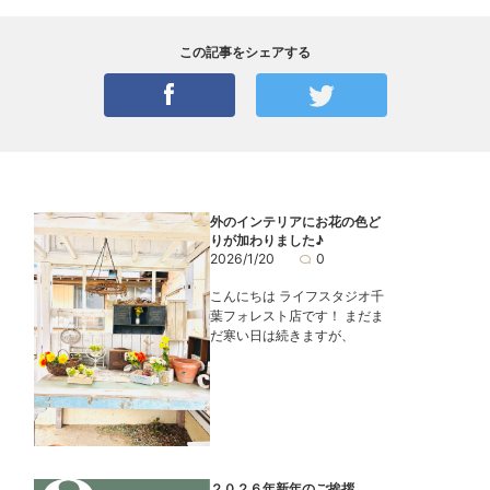
この記事をシェアする
外のインテリアにお花の色ど
りが加わりました♪
2026/1/20
0
こんにちは ライフスタジオ千
葉フォレスト店です！ まだま
だ寒い日は続きますが、
２０２６年新年のご挨拶