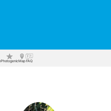
y
Photogenic
Map
FAQ