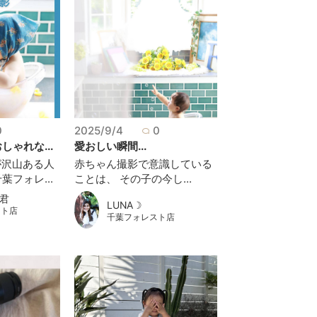
0
2025/9/4
0
ゃれな...
愛おしい瞬間...
が沢山ある人
赤ちゃん撮影で意識している
フォレ...
ことは、 その子の今し...
君
LUNA☽
スト店
千葉フォレスト店