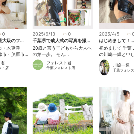
0
2025/6/13
0
2025/4/5
大級のフ...
千葉県で成人式の写真を撮...
はじめまして！..
市・木更津
20歳と言う子どもから大人へ
初めまして 千葉
市・茂原市...
の第一歩。 そん...
の川嶋一輝と申し.
ト君
フォレスト君
川嶋一輝
スト店
千葉フォレスト店
千葉フォレ