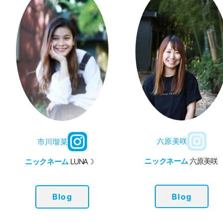
六原美咲
市川瑠菜
ニックネーム
六原美咲
ニックネーム
LUNA☽
Blog
Blog