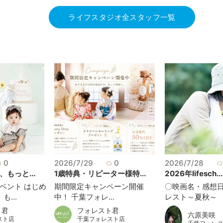
ライフスタジオ全スタッフ一覧
0
2026/7/29
0
2026/7/28
もっと...
1歳特典・リピーター様特...
2026年lifesch...
ベント はじめ
期間限定キャンペーン開催
〇映画名・感想日
...
中！ 千葉フォレ...
レスト～夏秋～ 20
ト君
フォレスト君
六原美咲
スト店
千葉フォレスト店