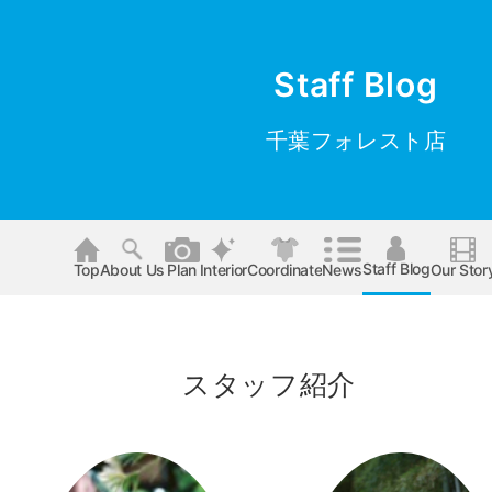
Staff Blog
千葉フォレスト店
Staff Blog
Top
About Us
Plan
Interior
Coordinate
News
Our Stor
スタッフ紹介