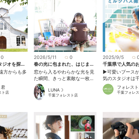
0
2026/5/11
0
2025/9/5
ジオを探...
春の光に包まれた、はじま...
千葉県で人気のおし
 遠方からも多
窓から入るやわらかな光を見
▶可愛いブース
た瞬間、きっと素敵な一枚...
気のスタジオは千葉
ト君
フォレスト
LUNA☽
スト店
千葉フォレ
千葉フォレスト店