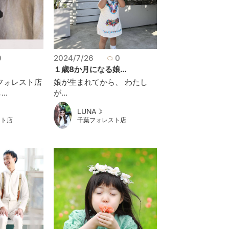
0
2024/7/26
0
.
１歳8か月になる娘...
フォレスト店
娘が生まれてから、 わたし
..
が...
LUNA☽
スト店
千葉フォレスト店