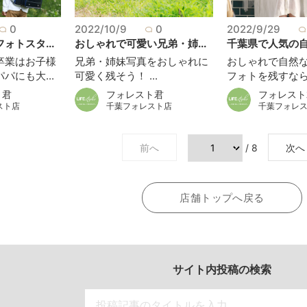
0
2022/10/9
0
2022/9/29
ォトスタ...
おしゃれで可愛い兄弟・姉...
千葉県で人気の自然
卒業はお子様
兄弟・姉妹写真をおしゃれに
おしゃれで自然
パにも大...
可愛く残そう！ ...
フォトを残すならこ
ト君
フォレスト君
フォレスト
スト店
千葉フォレスト店
千葉フォレ
前へ
/ 8
次へ
店舗トップへ戻る
サイト内投稿の検索