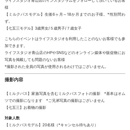
ライフスタジオ青山店のインスタグラムをフォローして頂いているお客
様
【ミルクバスモデル】生後6ヶ月～18か月までのお子様。*性別問わ
ず。
【七五三モデル】3歳男女/５歳男子/７歳女子
こちらのイベントはライフスタジオを利用したことのないお客様でも参
加できます。
ライフスタジオ青山店のHPやSNSなどのオンライン媒体や販促物にお
写真を掲載しても問題のないお客様
*撮影された全員の写真が使用されるわけではございません。
撮影内容
【ミルクバス】家族写真を含むミルクバスフォトの撮影 *基本はオム
ツでの撮影になります *ご兄弟写真の撮影はございません
【七五三】お着物の撮影
対象人数
【ミルクバスモデル】20名様（*キャンセル待ちあり）