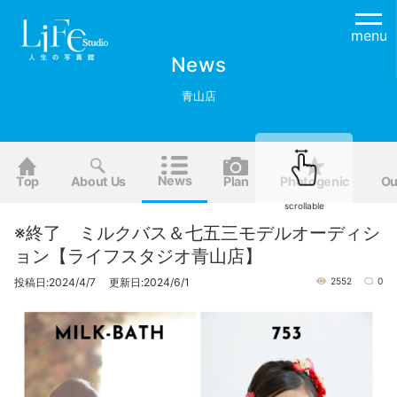
menu
News
青山店
News
Top
About Us
Plan
Photogenic
Ou
scrollable
※終了 ミルクバス＆七五三モデルオーディシ
ョン【ライフスタジオ青山店】
投稿日:2024/4/7 更新日:2024/6/1
2552
0