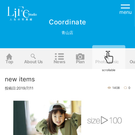
menu
Coordinate
青山店
Top
About Us
News
Plan
Photogenic
Ou
scrollable
new items
投稿日:2019/7/11
1408
0