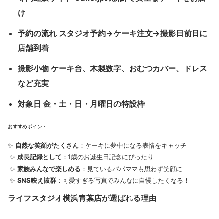
け
予約の流れ
スタジオ予約→ケーキ注文→撮影日前日に
店舗到着
撮影小物
ケーキ台、木製数字、おむつカバー、ドレス
など充実
対象日
金・土・日・月曜日の特設枠
おすすめポイント
✨
自然な笑顔がたくさん
：ケーキに夢中になる表情をキャッチ
✨
成長記録として
：1歳のお誕生日記念にぴったり
✨
家族みんなで楽しめる
：見ているパパママも思わず笑顔に
✨
SNS映え抜群
：可愛すぎる写真でみんなに自慢したくなる！
ライフスタジオ横浜青葉店が選ばれる理由