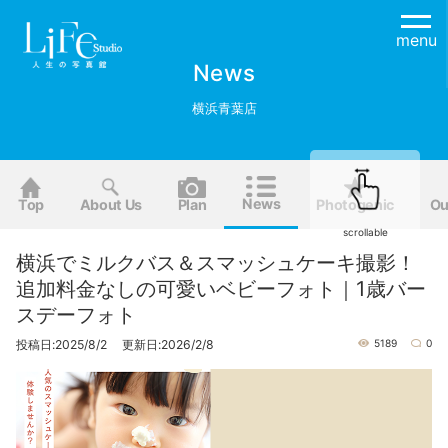
menu
News
横浜青葉店
News
Top
About Us
Plan
Photogenic
Ou
scrollable
横浜でミルクバス＆スマッシュケーキ撮影！
追加料金なしの可愛いベビーフォト｜1歳バー
スデーフォト
投稿日:2025/8/2 更新日:2026/2/8
5189
0