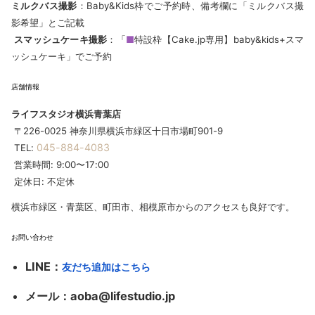
ミルクバス撮影
：Baby&Kids枠でご予約時、備考欄に「ミルクバス撮
影希望」とご記載
スマッシュケーキ撮影
：「
■
特設枠【Cake.jp専用】baby&kids+スマ
ッシュケーキ」でご予約
店舗情報
ライフスタジオ横浜青葉店
〒226-0025 神奈川県横浜市緑区十日市場町901-9
045-884-4083
TEL:
営業時間: 9:00〜17:00
定休日: 不定休
横浜市緑区・青葉区、町田市、相模原市からのアクセスも良好です。
お問い合わせ
LINE
：
友だち追加はこちら
メール
：aoba@lifestudio.jp