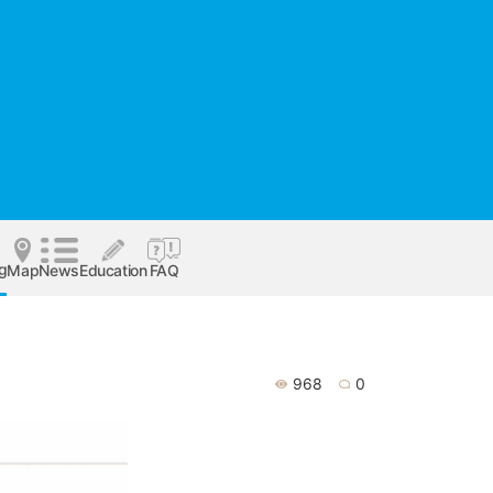
og
Map
News
Education
FAQ
968
0