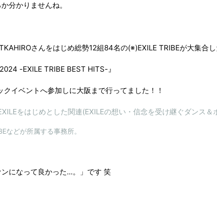
るか分かりませんね。
TKAHIROさんをはじめ総勢12組84名の(※)EXILE TRIBEが大集合
2024 -EXILE TRIBE BEST HITS-』
のビックイベントへ参加しに大阪まで行ってました！！
IBE］EXILEをはじめとした関連(EXILEの想い・信念を受け継ぐダン
TRIBEなどが所属する事務所。
ンになって良かった...。」です 笑