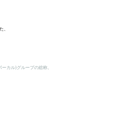
した、
ス＆ボーカル)グループの総称。