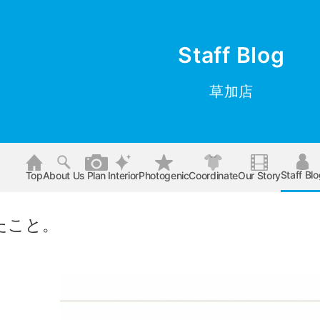
Staff Blog
草加店
Staff Bl
Top
About Us
Plan
Interior
Photogenic
Coordinate
Our Story
たこと。