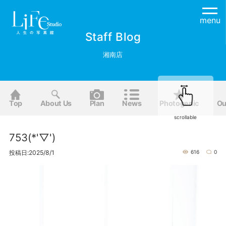
menu
Staff Blog
湘南店
Top
About Us
Plan
News
Photogenic
Ou
scrollable
753(*'▽')
投稿日:2025/8/1
616
0