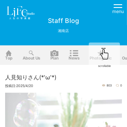
menu
Staff Blog
湘南店
Top
About Us
Plan
News
Photogenic
Ou
scrollable
人見知りさん(*'ω'*)
投稿日:2025/4/20
803
0