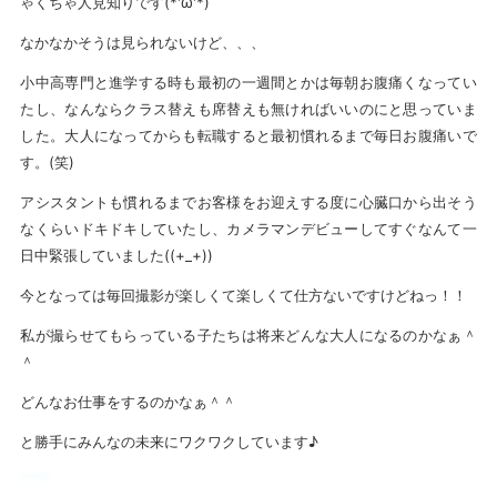
ゃくちゃ人見知りです(*'ω'*)
なかなかそうは見られないけど、、、
小中高専門と進学する時も最初の一週間とかは毎朝お腹痛くなってい
たし、なんならクラス替えも席替えも無ければいいのにと思っていま
した。大人になってからも転職すると最初慣れるまで毎日お腹痛いで
す。(笑)
アシスタントも慣れるまでお客様をお迎えする度に心臓口から出そう
なくらいドキドキしていたし、カメラマンデビューしてすぐなんて一
日中緊張していました((+_+))
今となっては毎回撮影が楽しくて楽しくて仕方ないですけどねっ！！
私が撮らせてもらっている子たちは将来どんな大人になるのかなぁ＾
＾
どんなお仕事をするのかなぁ＾＾
と勝手にみんなの未来にワクワクしています♪