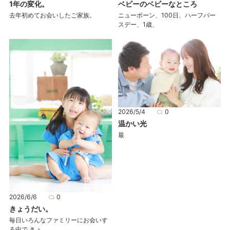
1年の変化。
ベビーのベビーなところ
去年初めてお会いしたご家族。
ニューボーン、100日、ハーフバー
スデー、1歳、
2026/5/4
0
温かい光
最
2026/6/6
0
きょうだい。
毎日いろんなファミリーにお会いす
る中で きょ