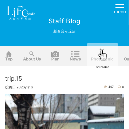
menu
Staff Blog
新百合ヶ丘店
Top
About Us
Plan
News
Photogenic
Ou
scrollable
trip.15
投稿日:2026/1/16
497
0