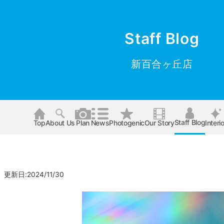
Staff Blog
新百合ヶ丘店
Staff Blog
Top
About Us
Plan
News
Photogenic
Our Story
Interio
 更新日:2024/11/30