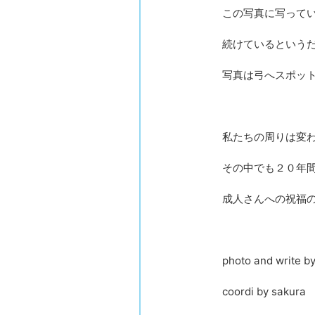
この写真に写って
続けているという
写真は弓へスポッ
私たちの周りは変
その中でも２０年
成人さんへの祝福
photo and write b
coordi by sakura