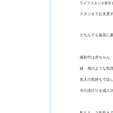
ライフスタジオ新百
スタジオでお支度
どちらでも最高に
撮影中は赤ちゃん
妹、弟のような気
友人の気持ちで話
今の流行りを成人
私も１、２年前ま