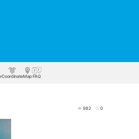
r
Coordinate
Map
FAQ
982
0