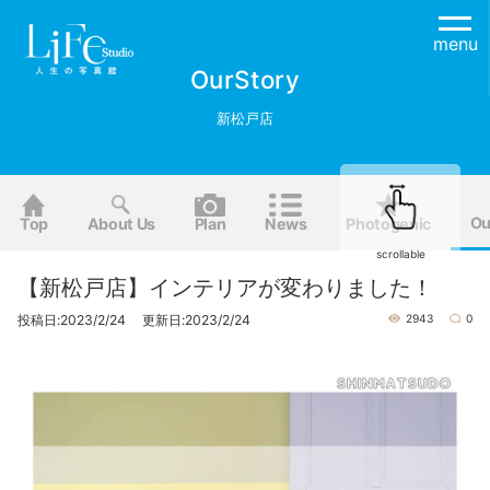
menu
OurStory
新松戸店
Ou
Top
About Us
Plan
News
Photogenic
scrollable
【新松戸店】インテリアが変わりました！
投稿日:2023/2/24 更新日:2023/2/24
2943
0