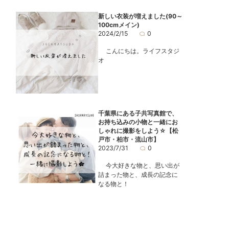
新しい衣装が増えました(90～
100cmメイン)
2024/2/15
0
こんにちは。ライフスタジ
オ
千葉県にある子共写真館で、
お持ち込みの小物と一緒にお
しゃれに撮影をしよう☆【松
戸市・柏市・流山市】
2023/7/31
0
今大好きな物と、思い出が
詰まった物と、成長の記念に
なる物と！