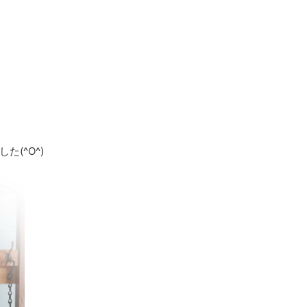
(^O^)