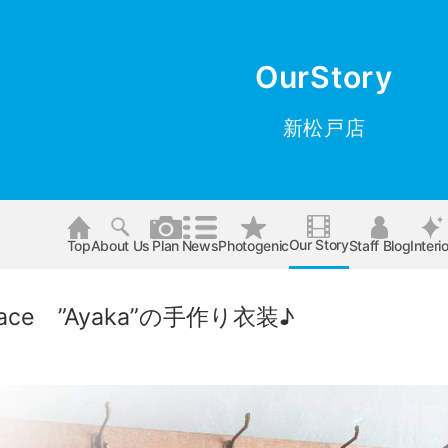
OurStory
新松戸店
Our Story
Top
About Us
Plan
News
Photogenic
Staff Blog
Interio
ace ”Ayaka”の手作り衣装♪