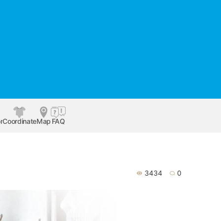
r
Coordinate
Map
FAQ
3434
0