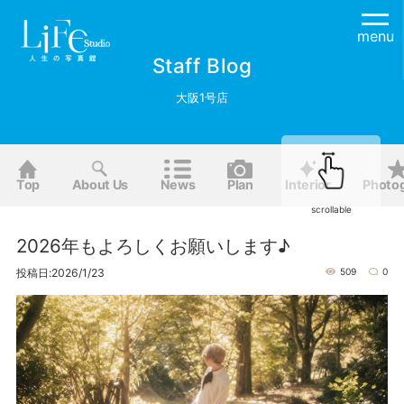
menu
Staff Blog
大阪1号店
Top
About Us
News
Plan
Interior
Photo
scrollable
2026年もよろしくお願いします♪
投稿日:2026/1/23
509
0