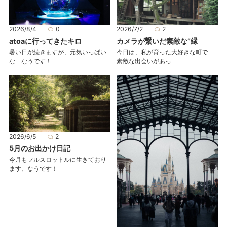
2026/8/4
0
2026/7/2
2
atoaに行ってきたキロ
カメラが繋いだ素敵な”縁
暑い日が続きますが、元気いっぱい
今日は、私が育った大好きな町で
な なうです！
素敵な出会いがあっ
2026/6/5
2
5月のお出かけ日記
今月もフルスロットルに生きており
ます、なうです！