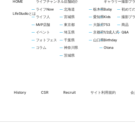
HOME
ライフチャンネル
店舗紹介
ギャラリー
撮影プ
ライフNow
北海道
栃木県
Baby
初めて
LifeStudioとは
ライフ人
宮城県
愛知県
Kids
撮影プ
MVP店舗
東京都
大阪府
753
商品
イベント
埼玉県
京都府
1/2成人式
Q&A
フォトフェス
千葉県
山口県
Birthday
コラム
神奈川県
Otona
茨城県
History
CSR
Recruit
サイト利用規約
会