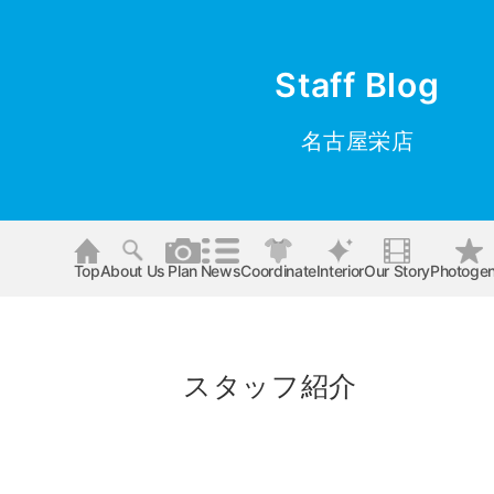
Staff Blog
名古屋栄店
Top
About Us
Plan
News
Coordinate
Interior
Our Story
Photogen
スタッフ紹介