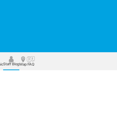
Staff Blog
ic
Map
FAQ