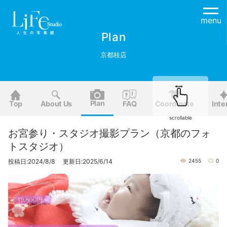
menu
Plan
京都桂店
Plan
Top
About Us
FAQ
Coordinate
Inte
scrollable
お宮参り・スタジオ撮影プラン（京都のフォ
トスタジオ）
投稿日:2024/8/8 更新日:2025/6/14
2455
0