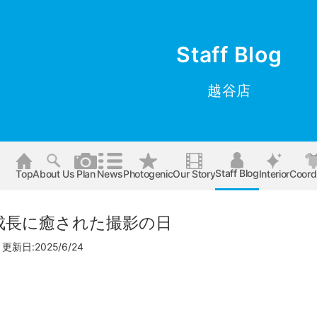
Staff Blog
越谷店
Staff Blog
Top
About Us
Plan
News
Photogenic
Our Story
Interior
Coord
成長に癒された撮影の日
更新日:2025/6/24