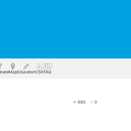
inate
Map
Education
CSR
FAQ
680
0