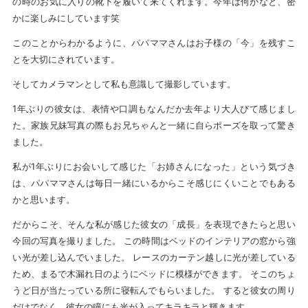
の時のお気に入りの靴下を履いて来てくれます。今年は何かなと、密
かに楽しみにしています笑
このことからわかるように、パパママさんはお子様の「今」を残すこ
とを大切にされています。
そしてカメラマンとして私も意識して撮影しています。
1年ぶりの彼女は、表情や口調もなんだか去年より大人びて感じまし
た。家族兄妹写真の際もお兄ちゃんと一緒に自らポーズを取って驚き
ました。
私が1年ぶりにお会いして感じた「お姉さんになった」という気づき
は、パパママさんは毎日一緒にいるからこそ感じにくいことでもある
かと思います。
だからこそ、そんな私が感じた彼女の「成長」を表現できたらと思い
今回の写真を撮りました。 この時間はベッドのインテリアの窓から強
い光が差し込んでいました。 レースのカーテン越しに光が差している
ため、まるで木漏れ日のようにベッドに模様ができます。 そこのちょ
うど日が当たっている所に寝転んでもらいました。 すると彼女の周り
だけでなく、彼女の瞳にも光が入ってキラキラと輝きます。