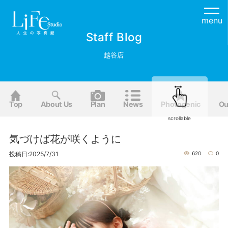
menu
Staff Blog
越谷店
Top
About Us
Plan
News
Photogenic
Ou
scrollable
気づけば花が咲くように
投稿日:2025/7/31
620
0