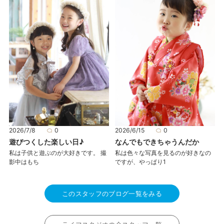
2026/7/8
0
2026/6/15
0
遊びつくした楽しい日♪
なんでもできちゃうんだか
私は子供と遊ぶのが大好きです。 撮
私は色々な写真を見るのが好きなの
影中はもち
ですが、やっぱり1
このスタッフのブログ一覧をみる