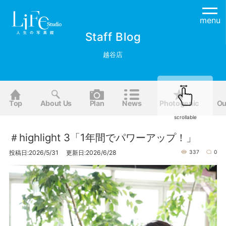
menu
Staff Blog
越谷店
Top
About Us
Plan
News
Photogenic
Ou
scrollable
＃highlight 3「1年間でパワーアップ！」
投稿日:2026/5/31 更新日:2026/6/28
337
0