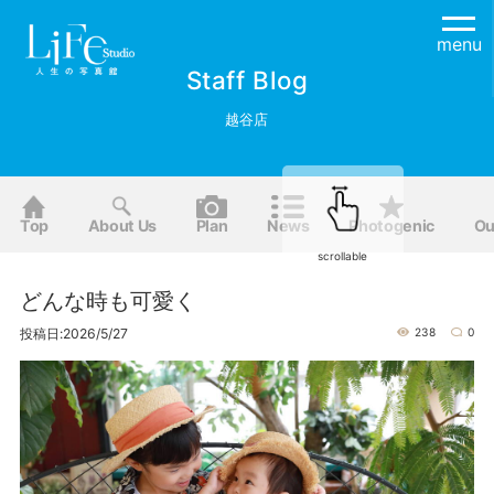
menu
Staff Blog
越谷店
Top
About Us
Plan
News
Photogenic
Ou
scrollable
どんな時も可愛く
投稿日:2026/5/27
238
0