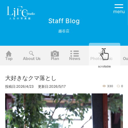
menu
Staff Blog
越谷店
Top
About Us
Plan
News
Photogenic
Ou
scrollable
大好きなクマ落とし
投稿日:2026/4/23 更新日:2026/5/17
330
0