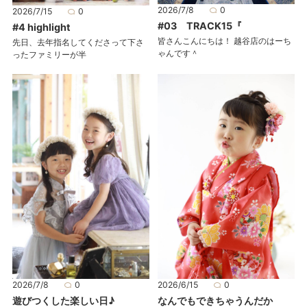
2026/7/8
0
2026/7/15
0
#03 TRACK15『
#4 highlight
皆さんこんにちは！ 越谷店のはーち
先日、去年指名してくださって下さ
ゃんです＾
ったファミリーが半
2026/7/8
0
2026/6/15
0
遊びつくした楽しい日♪
なんでもできちゃうんだか