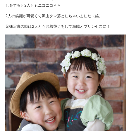
しをすると2人ともニコニコ＾＾
2人の笑顔が可愛くて沢山クマ落としちゃいました（笑）
兄妹写真の時は2人ともお着替えをして海賊とプリンセスに！