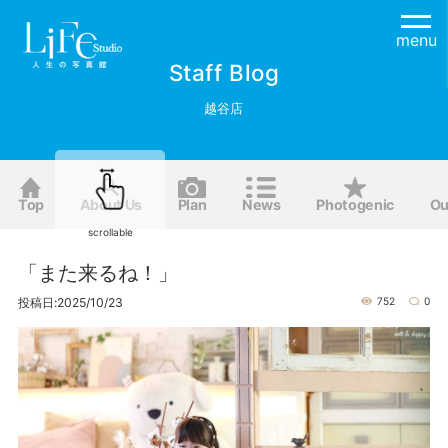
menu
Staff Blog
越谷店
Top
About Us
Plan
News
Photogenic
Ou
scrollable
「また来るね！」
投稿日:2025/10/23
752
0