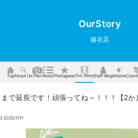
OurStory
越谷店
Our Story
Top
About Us
Plan
News
Photogenic
Staff Blog
Interior
Coord
月まで延長です！頑張ってね～！！！【2
2025/7/11