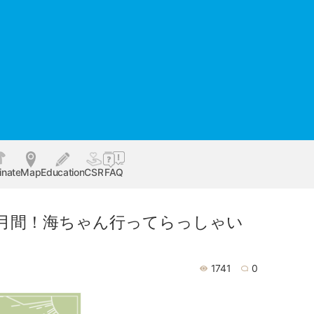
inate
Map
Education
CSR
FAQ
か月間！海ちゃん行ってらっしゃい
1741
0