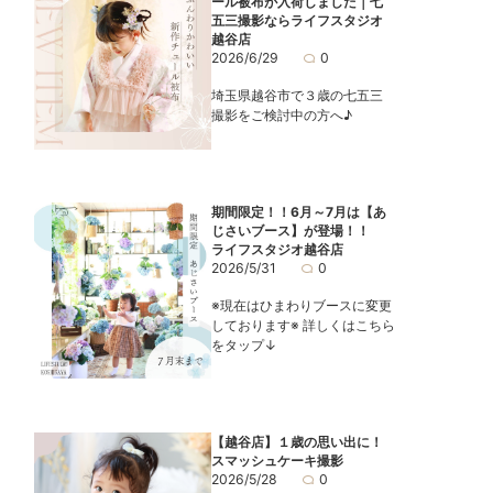
ール被布が入荷しました｜七
五三撮影ならライフスタジオ
越谷店
2026/6/29
0
埼玉県越谷市で３歳の七五三
撮影をご検討中の方へ♪
期間限定！！6月～7月は【あ
じさいブース】が登場！！
ライフスタジオ越谷店
2026/5/31
0
※現在はひまわりブースに変更
しております※ 詳しくはこちら
をタップ↓
【越谷店】１歳の思い出に！
スマッシュケーキ撮影
2026/5/28
0