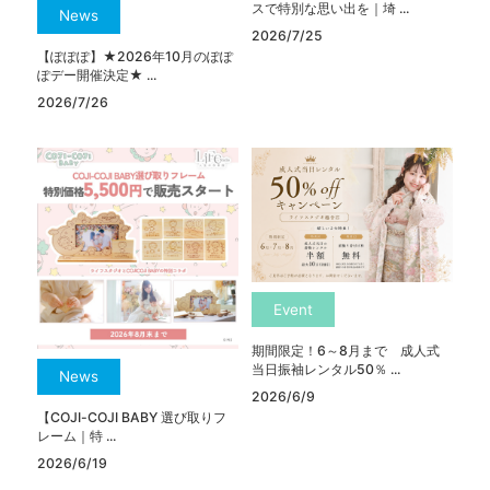
スで特別な思い出を｜埼 ...
News
2026/7/25
【ぽぽぽ】★2026年10月のぽぽ
ぽデー開催決定★ ...
2026/7/26
Event
期間限定！6～8月まで 成人式
当日振袖レンタル50％ ...
News
2026/6/9
【COJI-COJI BABY 選び取りフ
レーム｜特 ...
2026/6/19