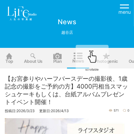
menu
News
越谷店
News
Top
About Us
Plan
Photogenic
Ou
scrollable
【お宮参りやハーフバースデーの撮影後、1歳
記念の撮影をご予約の方】4000円相当スマッ
シュケーキもしくは、台紙アルバムプレゼン
トイベント開催！
投稿日:2026/3/23 更新日:2026/4/13
571
0